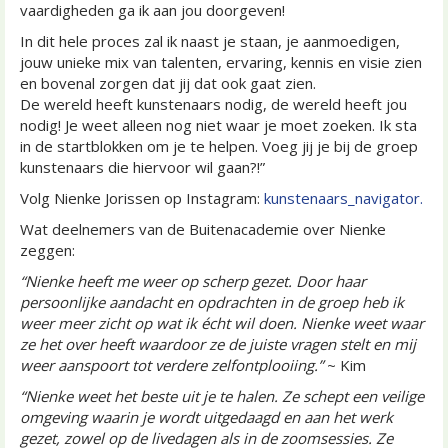
vaardigheden ga ik aan jou doorgeven!
In dit hele proces zal ik naast je staan, je aanmoedigen,
jouw unieke mix van talenten, ervaring, kennis en visie zien
en bovenal zorgen dat jij dat ook gaat zien.
De wereld heeft kunstenaars nodig, de wereld heeft jou
nodig! Je weet alleen nog niet waar je moet zoeken. Ik sta
in de startblokken om je te helpen. Voeg jij je bij de groep
kunstenaars die hiervoor wil gaan?!”
Volg Nienke Jorissen op Instagram:
kunstenaars_navigator
.
Wat deelnemers van de Buitenacademie over Nienke
zeggen:
“Nienke heeft me weer op scherp gezet. Door haar
persoonlijke aandacht en opdrachten in de groep heb ik
weer meer zicht op wat ik écht wil doen. Nienke weet waar
ze het over heeft waardoor ze de juiste vragen stelt en mij
weer aanspoort tot verdere zelfontplooiing.”
~ Kim
“Nienke weet het beste uit je te halen. Ze schept een veilige
omgeving waarin je wordt uitgedaagd en aan het werk
gezet, zowel op de livedagen als in de zoomsessies. Ze