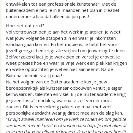
ontwikkelen tot een professionele kunstenaar. Met de
buitenacademie heb je in 8 maanden hét plan in creatief
ondernemerschap dat alleen bij jou past!
Hoe ziet dat eruit?
Vol vertrouwen ben je aan het werk in je atelier. Je weet
wat jouw volgende stappen zijn en waar je inkomsten
vandaan gaan komen. En het mooie is: je hebt het voor
jezelf geregeld en krijgt alle vrijheid om jouw ding te doen.
Zelfverzekerd laat je je werk zien en vertel je erover. Je
weet precies hoe en waar je vrije werk een plek kan krijgen
en welke opdrachten je wel en niet aanneemt. Na de
Buitenacademie sta jij daar!
Na het volgen van de Buitenacademie kun je jouw
beroepspraktijk als kunstenaar opbouwen vanuit je eigen
kernwaarden, talenten en visie! Bij de Buitenacademie krijg
je geen ‘losse’ modules, waarna je zelf verder moet
zoeken. Dit is een volledig pakket op maat met veel
persoonlijke aandacht waar jij direct mee aan de slag kan.
“
Er zijn zoveel manieren om je werk te tonen en om geld te
verdienen met je kunst en kunstenaarschap. Je hebt alles al
in je om dat voor elkaar te krijgen. Ik ga je laten zien hoe jij