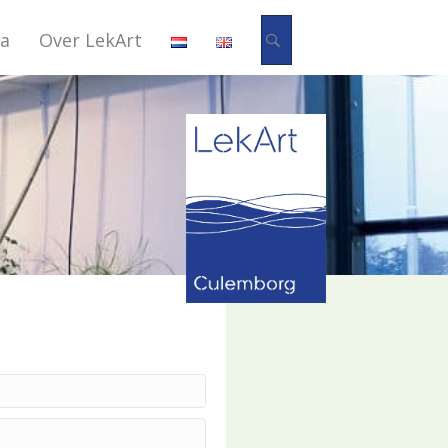
Zoeken
a
Over LekArt