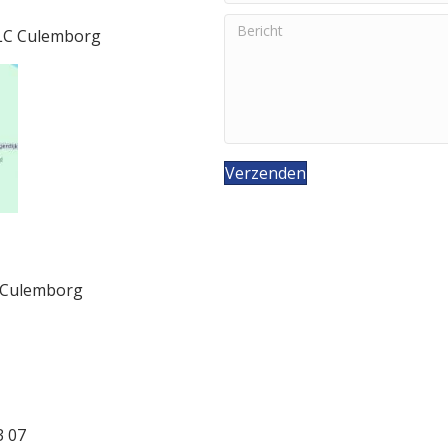
 LC Culemborg
Verzenden
B Culemborg
3 07