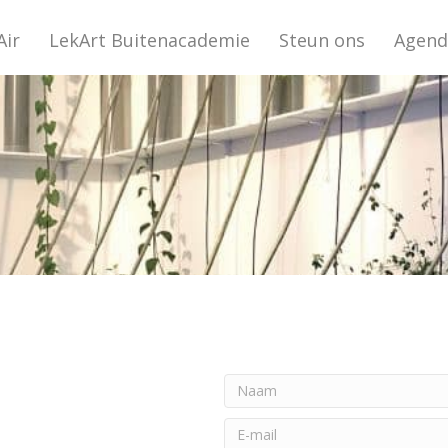
Air
LekArt Buitenacademie
Steun ons
Agend