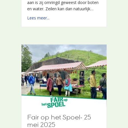
aan is zij omringd geweest door boten
aan is zij omringd geweest door boten
en water. Zeilen kan dan natuurlijk…
en water. Zeilen kan dan natuurlijk…
about Louise Smit – juni 2025
about Louise Smit – juni 2025
Lees meer...
Lees meer...
Fair op het Spoel- 25
Fair op het Spoel- 25
mei 2025
mei 2025