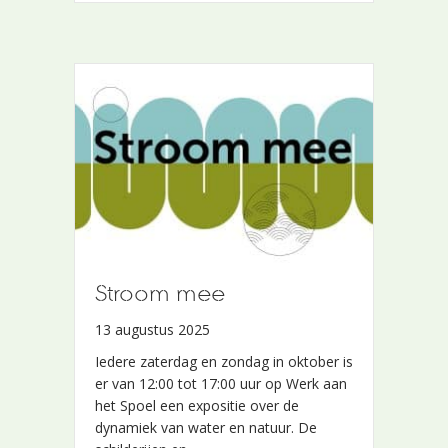
Stroom mee
Stroom mee
13 augustus 2025
13 augustus 2025
Iedere zaterdag en zondag in oktober is
Iedere zaterdag en zondag in oktober is
er van 12:00 tot 17:00 uur op Werk aan
er van 12:00 tot 17:00 uur op Werk aan
het Spoel een expositie over de
het Spoel een expositie over de
dynamiek van water en natuur. De
dynamiek van water en natuur. De