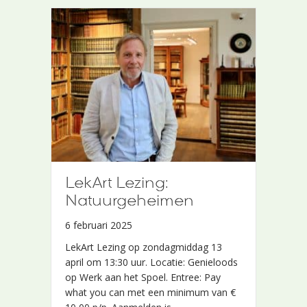
LekArt Lezing:
LekArt Lezing:
Natuurgeheimen
Natuurgeheimen
6 februari 2025
6 februari 2025
LekArt Lezing op zondagmiddag 13
LekArt Lezing op zondagmiddag 13
april om 13:30 uur. Locatie: Genieloods
april om 13:30 uur. Locatie: Genieloods
op Werk aan het Spoel. Entree: Pay
op Werk aan het Spoel. Entree: Pay
what you can met een minimum van €
what you can met een minimum van €