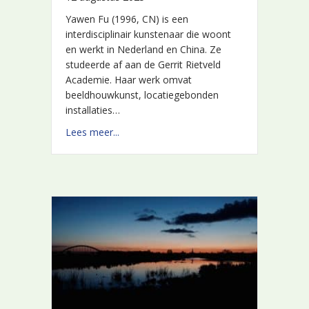
Yawen Fu (1996, CN) is een
Yawen Fu (1996, CN) is een
interdisciplinair kunstenaar die woont
interdisciplinair kunstenaar die woont
en werkt in Nederland en China. Ze
en werkt in Nederland en China. Ze
studeerde af aan de Gerrit Rietveld
studeerde af aan de Gerrit Rietveld
Academie. Haar werk omvat
Academie. Haar werk omvat
beeldhouwkunst, locatiegebonden
beeldhouwkunst, locatiegebonden
installaties…
installaties…
about Yawen Fu – oktober 2025
about Yawen Fu – oktober 2025
Lees meer...
Lees meer...