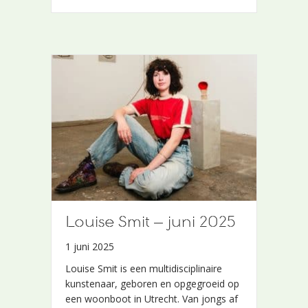
Louise Smit – juni 2025
Louise Smit – juni 2025
1 juni 2025
1 juni 2025
Louise Smit is een multidisciplinaire
Louise Smit is een multidisciplinaire
kunstenaar, geboren en opgegroeid op
kunstenaar, geboren en opgegroeid op
een woonboot in Utrecht. Van jongs af
een woonboot in Utrecht. Van jongs af