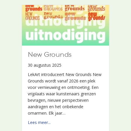
New Grounds
New Grounds
30 augustus 2025
30 augustus 2025
LekArt introduceert New Grounds New
LekArt introduceert New Grounds New
Grounds wordt vanaf 2026 een plek
Grounds wordt vanaf 2026 een plek
voor vernieuwing en ontmoeting. Een
voor vernieuwing en ontmoeting. Een
vrijplaats waar kunstenaars grenzen
vrijplaats waar kunstenaars grenzen
bevragen, nieuwe perspectieven
bevragen, nieuwe perspectieven
aandragen en het onbekende
aandragen en het onbekende
omarmen. Elk jaar…
omarmen. Elk jaar…
about New Grounds
about New Grounds
Lees meer...
Lees meer...