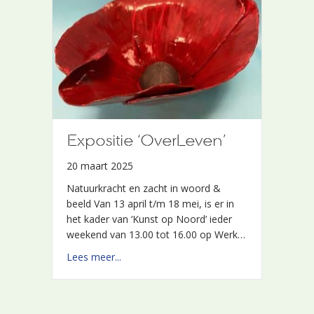
Expositie ‘OverLeven’
Expositie ‘OverLeven’
20 maart 2025
20 maart 2025
Natuurkracht en zacht in woord &
Natuurkracht en zacht in woord &
beeld Van 13 april t/m 18 mei, is er in
beeld Van 13 april t/m 18 mei, is er in
het kader van ‘Kunst op Noord’ ieder
het kader van ‘Kunst op Noord’ ieder
weekend van 13.00 tot 16.00 op Werk…
weekend van 13.00 tot 16.00 op Werk…
about Expositie ‘OverLeven’
about Expositie ‘OverLeven’
Lees meer...
Lees meer...