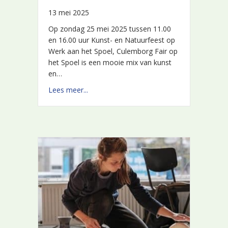
13 mei 2025
13 mei 2025
Op zondag 25 mei 2025 tussen 11.00
Op zondag 25 mei 2025 tussen 11.00
en 16.00 uur Kunst- en Natuurfeest op
en 16.00 uur Kunst- en Natuurfeest op
Werk aan het Spoel, Culemborg Fair op
Werk aan het Spoel, Culemborg Fair op
het Spoel is een mooie mix van kunst
het Spoel is een mooie mix van kunst
en…
en…
about Fair op het Spoel- 25 mei 2025
about Fair op het Spoel- 25 mei 2025
Lees meer...
Lees meer...