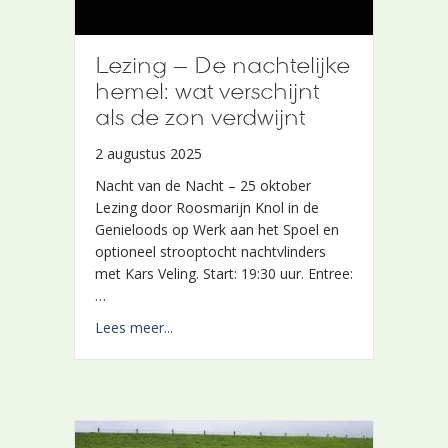
Lezing – De nachtelijke
Lezing – De nachtelijke
hemel: wat verschijnt
hemel: wat verschijnt
als de zon verdwijnt
als de zon verdwijnt
2 augustus 2025
2 augustus 2025
Nacht van de Nacht – 25 oktober
Nacht van de Nacht – 25 oktober
Lezing door Roosmarijn Knol in de
Lezing door Roosmarijn Knol in de
Genieloods op Werk aan het Spoel en
Genieloods op Werk aan het Spoel en
optioneel strooptocht nachtvlinders
optioneel strooptocht nachtvlinders
met Kars Veling. Start: 19:30 uur. Entree:
met Kars Veling. Start: 19:30 uur. Entree:
…
…
about Lezing – De nachtelijke hemel: wat v
about Lezing – De nachtelijke hemel: wat v
Lees meer...
Lees meer...