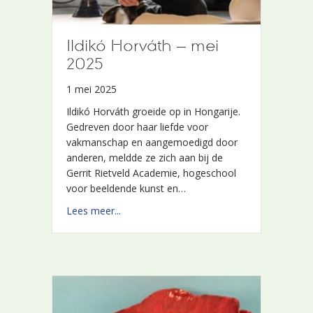
Ildikó Horváth – mei
Ildikó Horváth – mei
2025
2025
1 mei 2025
1 mei 2025
Ildikó Horváth groeide op in Hongarije.
Ildikó Horváth groeide op in Hongarije.
Gedreven door haar liefde voor
Gedreven door haar liefde voor
vakmanschap en aangemoedigd door
vakmanschap en aangemoedigd door
anderen, meldde ze zich aan bij de
anderen, meldde ze zich aan bij de
Gerrit Rietveld Academie, hogeschool
Gerrit Rietveld Academie, hogeschool
voor beeldende kunst en…
voor beeldende kunst en…
about Ildikó Horváth – mei 2025
about Ildikó Horváth – mei 2025
Lees meer...
Lees meer...