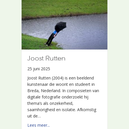
Joost Rutten
Joost Rutten
25 juni 2025
25 juni 2025
Joost Rutten (2004) is een beeldend
Joost Rutten (2004) is een beeldend
kunstenaar die woont en studeert in
kunstenaar die woont en studeert in
Breda, Nederland. In composieten van
Breda, Nederland. In composieten van
digitale fotografie onderzoekt hij
digitale fotografie onderzoekt hij
thema’s als onzekerheid,
thema’s als onzekerheid,
saamhorigheid en isolatie. Afkomstig
saamhorigheid en isolatie. Afkomstig
uit de…
uit de…
about Joost Rutten
about Joost Rutten
Lees meer...
Lees meer...