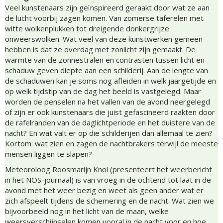
Veel kunstenaars zijn geïnspireerd geraakt door wat ze aan
de lucht voorbij zagen komen. Van zomerse taferelen met
witte wolkenplukken tot dreigende donkergrijze
onweerswolken. Wat veel van deze kunstwerken gemeen
hebben is dat ze overdag met zonlicht zijn gemaakt. De
warmte van de zonnestralen en contrasten tussen licht en
schaduw geven diepte aan een schilderij. Aan de lengte van
de schaduwen kan je soms nog afleiden in welk jaargetijde en
op welk tijdstip van de dag het beeld is vastgelegd. Maar
worden de penselen na het vallen van de avond neergelegd
of zijn er ook kunstenaars die juist gefascineerd raakten door
de rafelranden van de daglichtperiode en het duistere van de
nacht? En wat valt er op die schilderijen dan allemaal te zien?
Kortom: wat zien en zagen de nachtbrakers terwijl de meeste
mensen liggen te slapen?
Meteoroloog Roosmarijn Knol (presenteert het weerbericht
in het NOS-journaal) is van vroeg in de ochtend tot laat in de
avond met het weer bezig en weet als geen ander wat er
zich afspeelt tijdens de schemering en de nacht. Wat zien we
bijvoorbeeld nog in het licht van de maan, welke
weersverschijnselen komen vooral in de nacht voor en hoe