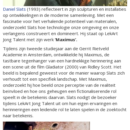
Daniel Slats
(1993) reflecteert in zijn sculpturen en installaties
op ontwikkelingen in de moderne samenleving. Met een
fascinatie voor het verhalende potentieel van materialen,
onderzoekt Slats hoe technologie onze omgeving en onze
verlangens construeert en domineert. Hij staat op LekArt
Jong Talent met zijn werk
‘Maximus’.
Tijdens zijn tweede studiejaar aan de Gerrit Rietveld
Academie in Amsterdam, ontwikkelde hij Maximus, de
tastbare tegenhanger van een hardnekkige herinnering aan
een scene uit de film Gladiator (2000) van Ridley Scott. Het
beeld is bepalend geweest voor de manier waarop Slats zich
verhoudt tot een specifiek landschap. Met Maximus,
onderzoekt hij hoe beeld onze perceptie van de realiteit
beïnvloed en hoe ons geheugen een fictionaliserende rol
speelt in de betekenis daarvan. Slats nodigt de bezoeker
tijdens LekArt Jong Talent uit om hun eigen ervaringen en
herinneringen een leidende rol te laten spelen in de zoektocht
naar betekenis.