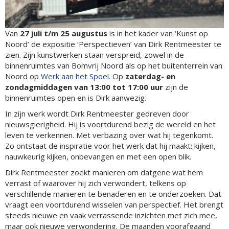
Van
27 juli t/m 25 augustus
is in het kader van ‘Kunst op
Noord’ de expositie ‘Perspectieven’ van Dirk Rentmeester te
zien. Zijn kunstwerken staan verspreid, zowel in de
binnenruimtes van Bomvrij Noord als op het buitenterrein van
Noord op
Werk aan het Spoel
. Op
zaterdag- en
zondagmiddagen van 13:00 tot 17:00 uur
zijn de
binnenruimtes open en is Dirk aanwezig.
In zijn werk wordt Dirk Rentmeester gedreven door
nieuwsgierigheid. Hij is voortdurend bezig de wereld en het
leven te verkennen. Met verbazing over wat hij tegenkomt.
Zo ontstaat de inspiratie voor het werk dat hij maakt: kijken,
nauwkeurig kijken, onbevangen en met een open blik.
Dirk Rentmeester zoekt manieren om datgene wat hem
verrast of waarover hij zich verwondert, telkens op
verschillende manieren te benaderen en te onderzoeken. Dat
vraagt een voortdurend wisselen van perspectief. Het brengt
steeds nieuwe en vaak verrassende inzichten met zich mee,
maar ook nieuwe verwondering. De maanden voorafgaand