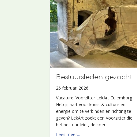
LekArt Kunstmarkt
23 mei 2024
Bestuursleden gezocht
De Kunstmarkt 2025 wordt gehouden
26 februari 2026
op zondag 25 mei. Op 2 juni 2024
Vacature: Voorzitter LekArt Culemborg
tussen 11:00 en 16:00 uur vond op
Heb jij hart voor kunst & cultuur en
Werk aan het Spoel een Kunstmarkt
energie om te verbinden en richting te
plaats. Kunst en bijzondere…
geven? LekArt zoekt een Voorzitter die
about LekArt Kunstmarkt
Lees meer...
het bestuur leidt, de koers…
about Bestuursleden gezoch
Lees meer...