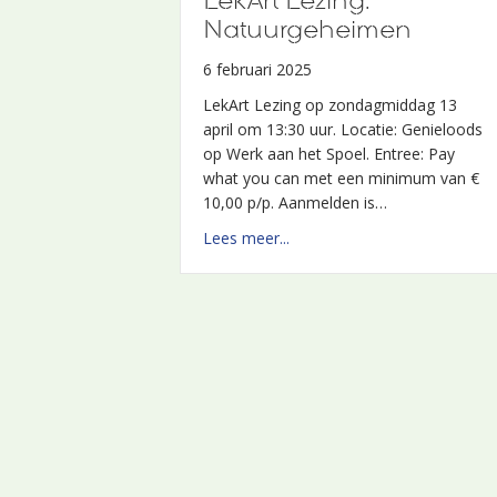
LekArt Lezing:
19 juli 2023
Natuurgeheimen
LekArt beraadt zich dit jaar hoe zij op
een andere wijze kan bijdragen aan
6 februari 2025
haar doelstelling om beeldende kunst,
LekArt Lezing op zondagmiddag 13
rivierenlandschap en maatschappelijke
april om 13:30 uur. Locatie: Genieloods
vraagstukken te verbinden. Het bestuur
op Werk aan het Spoel. Entree: Pay
is tot de…
what you can met een minimum van €
about LekArt verkent nieuw
Lees meer...
10,00 p/p. Aanmelden is…
about LekArt Lezing: Natuu
Lees meer...