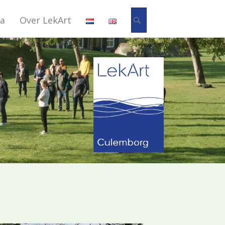
Zoeken
a
Over LekArt