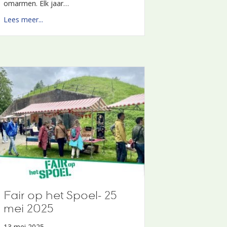
omarmen. Elk jaar…
about New Grounds
Lees meer...
erschijnt als de zon verdwijnt
Fair op het Spoel- 25
mei 2025
13 mei 2025