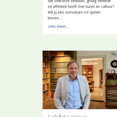
dat overzicht bewaart, graag verbindt
Werk aan het Spoel haalbaar was en of
en affiniteit heeft met kunst en cultuur?
het een toegevoegde…
Wil jij een onmisbare rol spelen
binnen…
about LekArt op Werk aan he
Lees meer...
about Secretaris LekArt
Lees meer...
LekArt verkent nieuwe
wegen