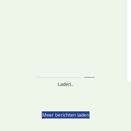
Laden...
ool met Liz Wells