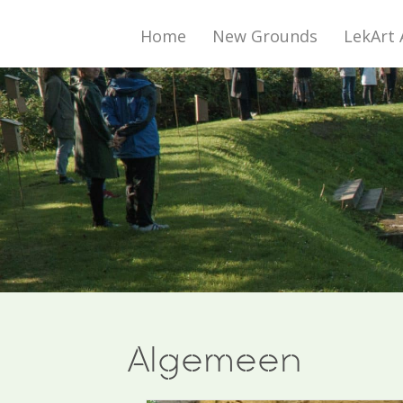
Home
New Grounds
LekArt 
Algemeen