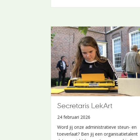
LekArt op Werk aan het
Spoel
Secretaris LekArt
2 april 2024
24 februari 2026
Drie jaar lang bekeken Stichting Werk
Word jij onze administratieve steun- en
aan het Spoel en Stichting LekArt
toeverlaat? Ben jij een organisatietalent
jaarlijks of een verblijf van LekArt op