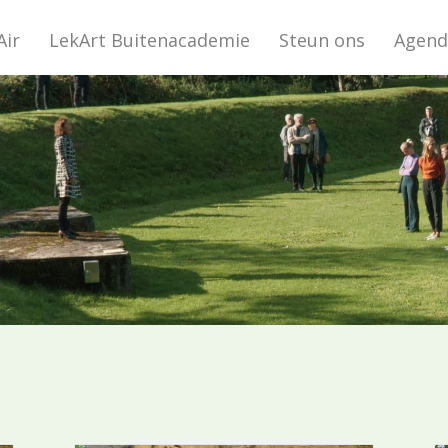
Air
LekArt Buitenacademie
Steun ons
Agend