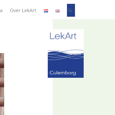
Zoeken
a
Over LekArt