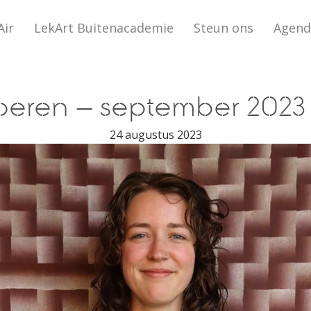
Air
LekArt Buitenacademie
Steun ons
Agend
roeren – september 2023
24 augustus 2023