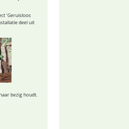
ect 'Geruisloos
allatie deel uit
 haar bezig houdt.