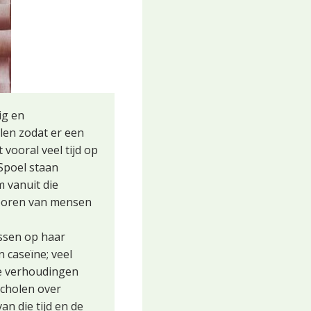
ig en
len zodat er een
 vooral veel tijd op
 Spoel staan
m vanuit die
sporen van mensen
ussen op haar
 caseïne; veel
de verhoudingen
scholen over
n die tijd en de