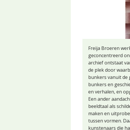
Freija Broeren werk
geconcentreerd ond
archief ontstaat va
de plek door waarbi
bunkers vanuit de g
bunkers en geschie
en verhalen, en op
Een ander aandachts
beeldtaal als schil
maken en uitprober
tussen vormen. Daa
kunstenaars die ha