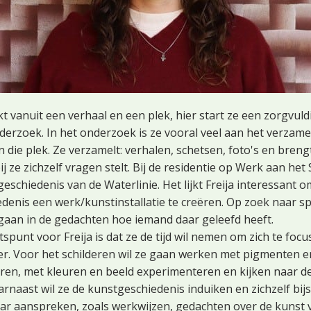
t vanuit een verhaal en een plek, hier start ze een zorgvuld
erzoek. In het onderzoek is ze vooral veel aan het verzame
n die plek. Ze verzamelt: verhalen, schetsen, foto's en brengt
j ze zichzelf vragen stelt. Bij de residentie op Werk aan het
eschiedenis van de Waterlinie. Het lijkt Freija interessant o
denis een werk/kunstinstallatie te creëren. Op zoek naar 
gaan in de gedachten hoe iemand daar geleefd heeft.
punt voor Freija is dat ze de tijd wil nemen om zich te foc
der. Voor het schilderen wil ze gaan werken met pigmenten en
en, met kleuren en beeld experimenteren en kijken naar 
rnaast wil ze de kunstgeschiedenis induiken en zichzelf bij
ar aanspreken, zoals werkwijzen, gedachten over de kunst va