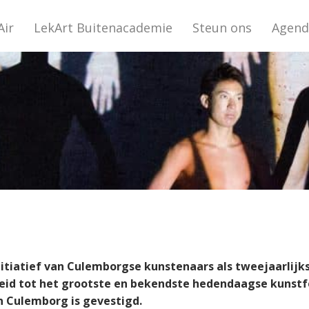
Air
LekArt Buitenacademie
Steun ons
Agend
 initiatief van Culemborgse kunstenaars als tweejaarlij
eid tot het grootste en bekendste hedendaagse kunstfe
n Culemborg is gevestigd.