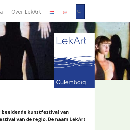
Zoeken
a
Over LekArt
ks beeldende kunstfestival van
stival van de regio. De naam LekArt